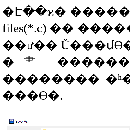
�Է��ϰ�
����
files(*.c)
��
����
��ư��
Ŭ���մϴ
�⺻
������
��������
�ʰ
���ϴ�
.