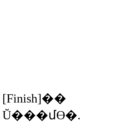
[Finish]
��
Ŭ���մϴ�
.