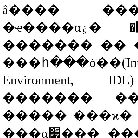
â����
��
�ҽ��
�������
��
���հ���ȯ��
(I
Environment, 
�������
�
�����
���ϰ�
���α׷���
��