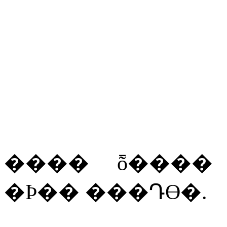
����
ȭ����
�Ϸ��
���Դϴ�
.