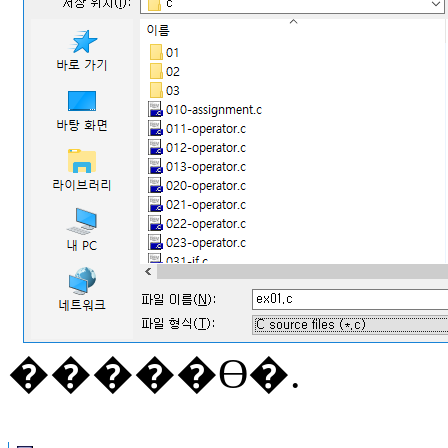
�����ϴ�
.