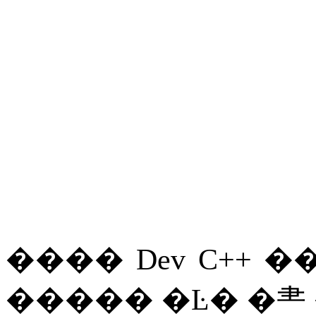
����
Dev C++
�����
�Ŀ�
�⺻