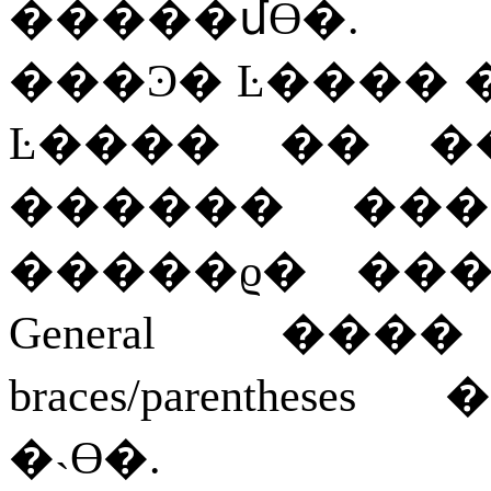
�����մϴ�
.
���Ͽ�
Ŀ����
Ŀ����
��
�
������
���
�����ϱ�
General
����
braces/parentheses
�˴ϴ�
.