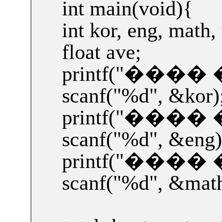
int main(void){
int kor, eng, math, 
float ave;
printf("
���� 
scanf("%d", &kor)
printf("
���� 
scanf("%d", &eng)
printf("
���� 
scanf("%d", &math