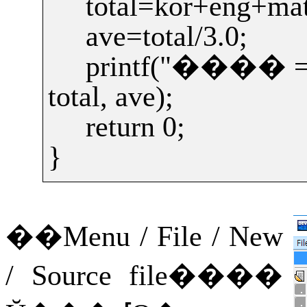
total=kor+eng+ma
ave=total/3.0;
printf("
����
=
total, ave);
return 0;
}
��
Menu / File / New
/ Source file
����