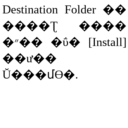
Destination Folder
��
����Ʈ
����
�״��
�ΰ�
[Install]
��ư��
Ŭ���մϴ�
.