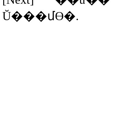
Ŭ���մϴ�
.