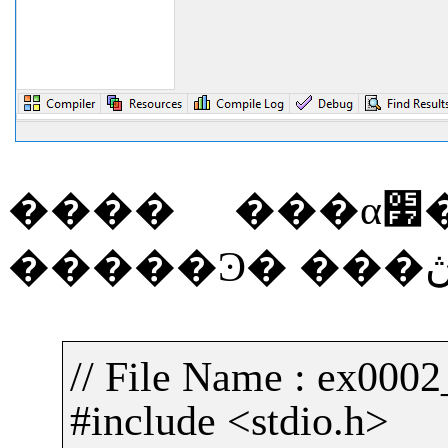
����
�
�����Ͽ�
// File Name : ex000
#include <stdio.h>