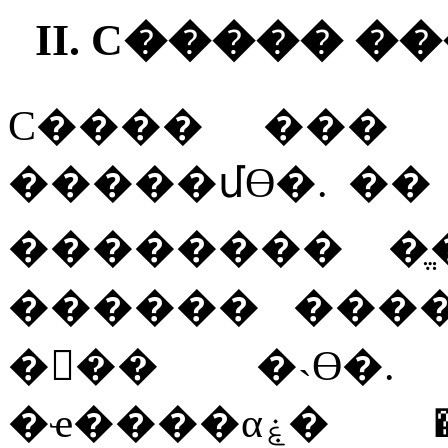
II.
C
����� ��
C
����
���
�����մϴ�
.
��
��������
�
������
���
���
�˴ϴ�
�