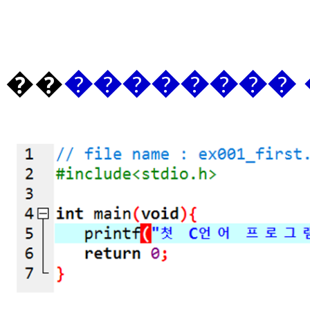
��
�������� 