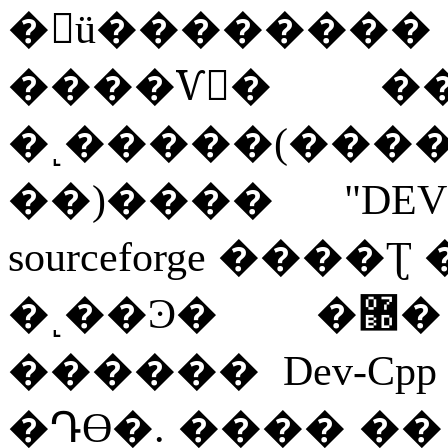
�ü��������
����Ѵٰ�
�
�˻�����
(
����
��
)
����
"DEV
sourceforge
����Ʈ
�˻��Ͽ�
������
Dev-Cpp 
�Դϴ�
.
����
��