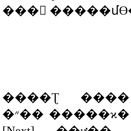
���
�����մϴ
����Ʈ
����
�״��
�����ϰ�
[Next]
��ư��