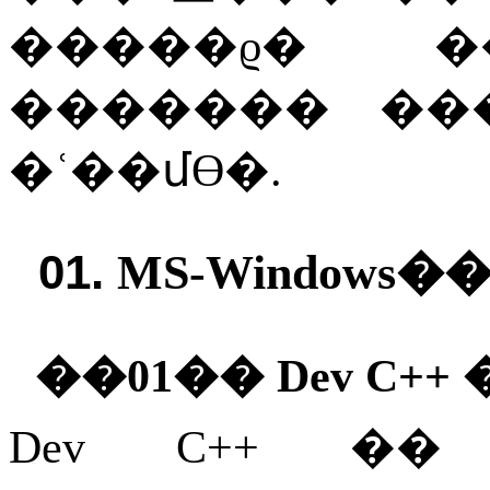
�����ϱ�
�������
��
�ʿ��մϴ�
.
01.
MS-Windows
�
��01��
Dev C++
Dev C++
��
M