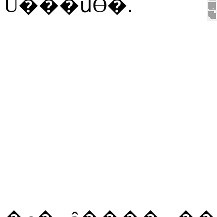
Ŭ���մϴ�
.