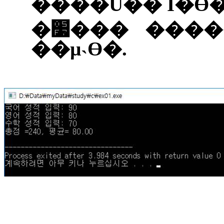
����Ű��
Ĩ�ϴ
�׷���
����
��µ˴ϴ�
.