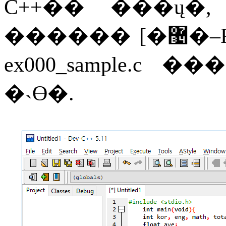
C++
��
���ų�
������
[
�޴�–
ex000_sample.c
���
�˴ϴ�
.