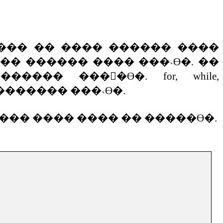
���
��
����
������
����
��
������
����
���˴ϴ�
.
��
������
����ϴ�
. for, while,
�������
���˴ϴ�
.
���
����
����
��
�����ϴ�
.