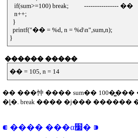
if(sum>=100) break;
----------------
��
n++;
}
printf("
��
= %d, n = %d\n",sum,n);
}
������
�����
��
= 105, n = 14
��
���忡
����
sum
��
100
�̻���
�ȴ�
. break
����
�ϳ���
������
⁌
����
���α׷�
⁍