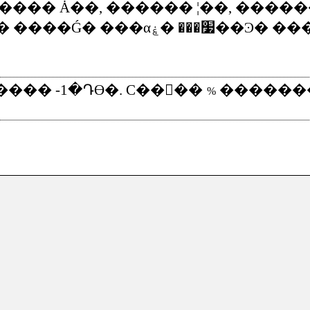
����
Ȧ��
,
������
¦��
,
�����
�
����Ǵ�
���α׷���
�ۼ��Ͽ�
��
����
-1
�Դϴ�
. C
����
������
%