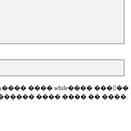
k
����
����
while
����
�����
������
����
����
��
����
.