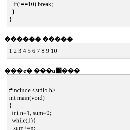
if(i==10) break;
}
}
������
�����
1 2 3 4 5 6 7 8 9 10
���ҽ�
���α׷���
#include <stdio.h>
int main(void)
{
int n=1, sum=0;
while(1){
sum+=n;