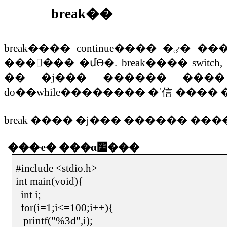
break
��
break
����
continue
����
�ٸ�
���
����̶��
�մϴ�
. break
����
switch, 
��
�ϳ���
������
����
do
��
while
��������
�ʿ信
����
break
����
�ϳ���
������
���
���ҽ�
���α׷���
#include <stdio.h>
int main(void){
int i;
for(i=1;i<=100;i++){
printf("%3d",i);