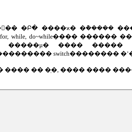
��
�Բ�
����ϰ�
�ܵ�����
��
for, while, do~while
����
������
��
�����µ�
����
�����
���������
switch
��������
�ʼ
�
����
��
�ְ�
,
����
����
���