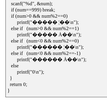
scanf("%d", &num);
if (num==999) break;
if (num>0 && num%2==0)
printf("
����� ¦��
\n");
else if
(num>0 && num%2==1)
printf("
����� Ȧ��
\n");
else if
(num<0 && num%2==0)
printf("
������ ¦��
\n");
else if
(num<0 && num%2==-1)
printf("
������ Ȧ��
\n");
else
printf("0\n");
}
return 0;
}