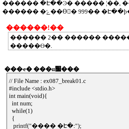
������
�Է��Ͽ�
�����
¦��
,
�
������
�ݺ��ϴٰ�
999
��
�Է��ϸ
������
!
��
������
2
��
������
����
�����ϴ�
.
���ҽ�
���α׷���
// File Name : ex087_break01.c
#include <stdio.h>
int main(void){
int num;
while(1)
{
printf("
���� �Է�
:");