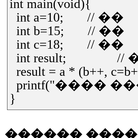
int main(void){
int a=10;
//
��
int b=15;
//
��
int c=18;
//
��
int result;
//
result = a * (b++, c=b+
printf("
���� ��
}
������
����