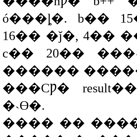
����ǹǷ�
b++
ó���ȴ�
. b
��
15
16
��
�ǰ�
, 4
��
�
c
��
20
��
���
������
����
���ϹǷ�
result
��
�˴ϴ�
.
����
��
���