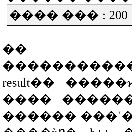
���� ���
: 200
��
�����
�����
result
��
�����
��
��
�����
������
���ʿ