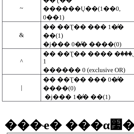
��Ʈ��
~
������Ų��
(1��0,
0��1)
��
��Ʈ��
���
1
�̸�
&
��
(1)
�ϳ���
0
�̸�
����
(0)
��
��Ʈ��
����
�ٸ��
^
1
������
0 (exclusive OR)
��
��Ʈ��
���
0
�̸�
|
����
(0)
�ϳ���
1
�̸�
��
(1)
���ҽ�
��