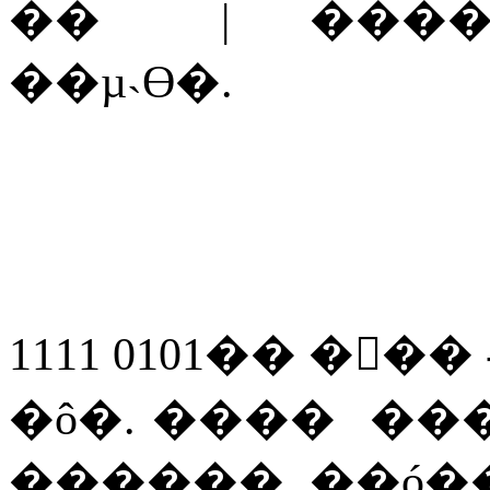
��
|
���
��µ˴ϴ�
.
1111 0101
��
���
�ô�
.
����
��
������
��ó�