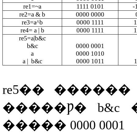
re1=~a
1111 0101
-
re2=a & b
0000 0000
re3=a^b
0000 1111
1
re4= a | b
0000 1111
1
re5=a|b&c
b&c
0000 0001
a
0000 1010
a |
b&c
0000 1011
1
re5
��
������
�����Ƿ�
b&c
�����
0000 0001