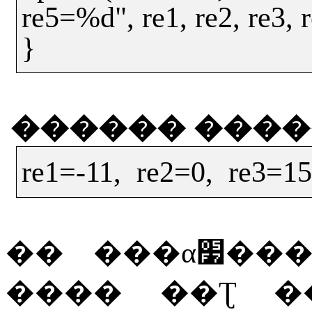
re5=%d", re1, re2, re3, r
}
������
����
re1=-11,
re2=0,
re3=15
��
���α׷
����
��Ʈ
�