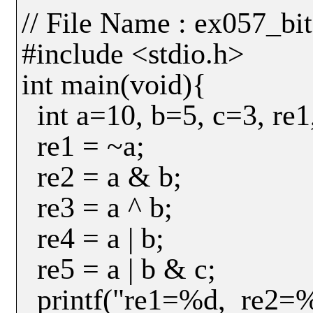
// File Name : ex057_bi
#include <stdio.h>
int main(void){
int a=10, b=5, c=3, re1,
re1 = ~a;
re2 = a & b;
re3 = a ^ b;
re4 = a | b;
re5 = a | b & c;
printf("re1=%d,
re2=