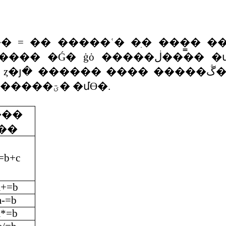
��
=
��
�����ʿ�
�ִ�
���̳�
�
����
�Ǵ�
ġȯ
�����ڶ����
�
ȥ�յ�
������
����
�����ڴ
�����ؾ�
�մϴ�
.
���
��
=b+c
a+=b
a-=b
a*=b