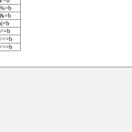
a/=b
a%=b
a&=b
a|=b
a^=b
<<=b
>>=b