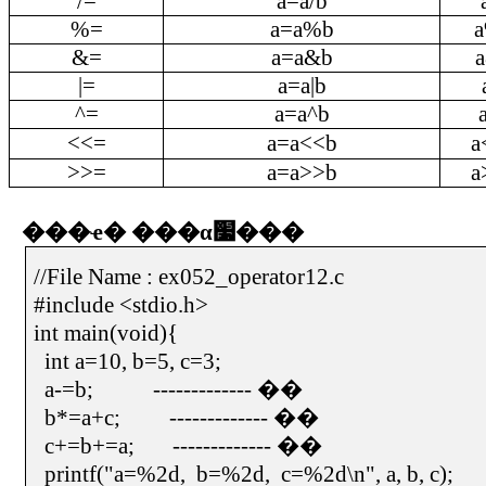
/=
a=a/b
%=
a=a%b
&=
a=a&b
|=
a=a|b
^=
a=a^b
<<=
a=a<<b
a
>>=
a=a>>b
a
���ҽ�
���α׷���
//File Name : ex052_operator12.c
#include <stdio.h>
int main(void){
int a=10, b=5, c=3;
a-=b;
-------------
��
b*=a+c;
-------------
��
c+=b+=a;
-------------
��
printf("a=%2d,
b=%2d,
c=%2d\n", a, b, c);