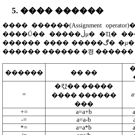
5.
���� ������
����
������
(Assignment operator)
����Ű��
�����ڷμ�
�Ҵ�
��
������
����
�����ڰ�
�ִµ�
������
������
�켱
������
������
�� ��
�캯�� �����
=
a
���� ������
���
+=
a=a+b
-=
a=a-b
*=
a=a*b