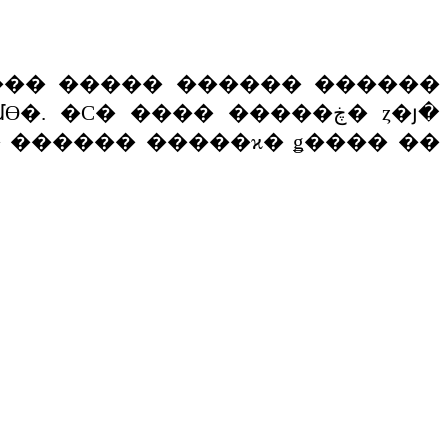
���
�����
������
������
մϴ�
.
�Ϲ�
����
�����ڿ�
ȥ�յ�
�
������
�����ϰ�
ǥ����
��