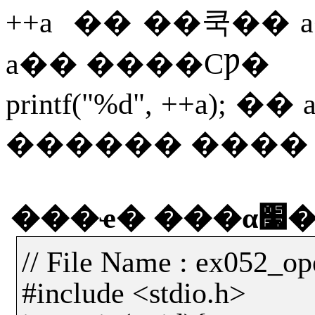
++a
��
��쿡��
a
a
��
����ϹǷ�
printf("%d", ++a);
��
������
����
���ҽ�
��
// File Name : ex052_op
#include <stdio.h>