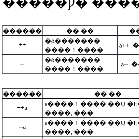
�����Ƿ�
������
�� ��
�
�ǿ�������
++
a++
����
1
����
�ǿ�������
--
a--
����
1
����
������
�� ��
a
����
1
����
��Ų
�Ŀ
++a
����
,
���
a
����
1
����
��Ų
�Ŀ
--a
����
,
���