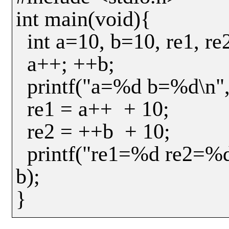
int main(void){
int a=10, b=10, re1, re
a++; ++b;
printf("a=%d b=%d\n", 
re1 = a++
+ 10;
re2 = ++b
+ 10;
printf("re1=%d re2=%d
b);
}