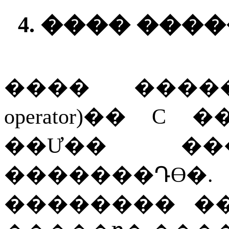
4.
���� ����
����
����
operator)
��
C
�
��Ư��
�������Դϴ�
��������
�