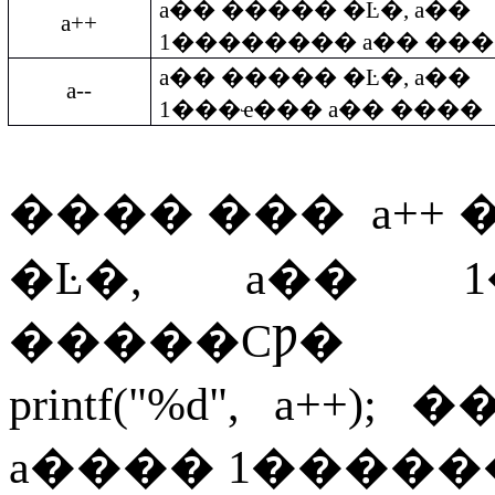
a
��
�����
�Ŀ�
, a
��
a++
1
��������
a
��
���
a
��
�����
�Ŀ�
, a
��
a--
1
���ҽ���
a
��
����
����
���
a++
�Ŀ�
, a
��
1
�����ϹǷ�
printf("%d", a++);
�
a
����
1
�����