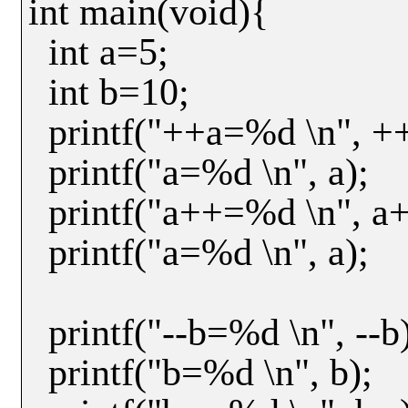
int main(void){
int a=5;
int b=10;
printf("++a=%d \n", ++
printf("a=%d \n", a);
printf("a++=%d \n", a+
printf("a=%d \n", a);
printf("--b=%d \n", --b
printf("b=%d \n", b);