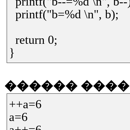
printf("b--=%d \n", b--
printf("b=%d \n", b);
return 0;
}
������
����
++a=6
a=6
a++=6