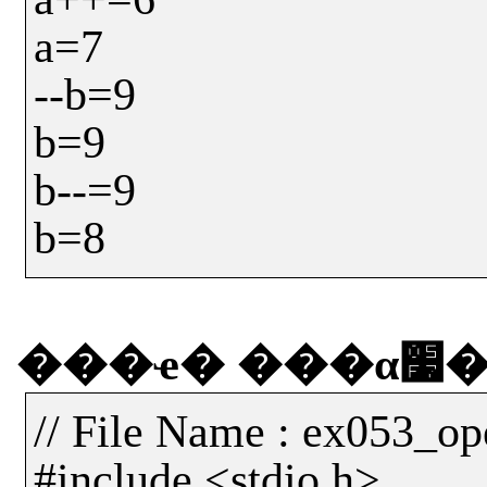
a=7
--b=9
b=9
b--=9
b=8
���ҽ�
��
// File Name : ex053_op
#include <stdio.h>