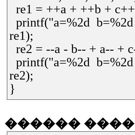
re1 = ++a + ++b + c++
printf("a=%2d
b=%2d
re1);
re2 = --a - b-- + a-- + c
printf("a=%2d
b=%2d
re2);
}
������
����