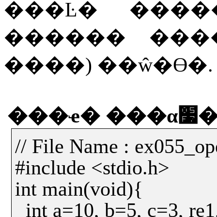
���Ŀ�
����
������
���
����
)
��ŵ�ϴ�
.
���ҽ�
��
// File Name : ex055_op
#include <stdio.h>
int main(void){
int a=10, b=5, c=3, re1